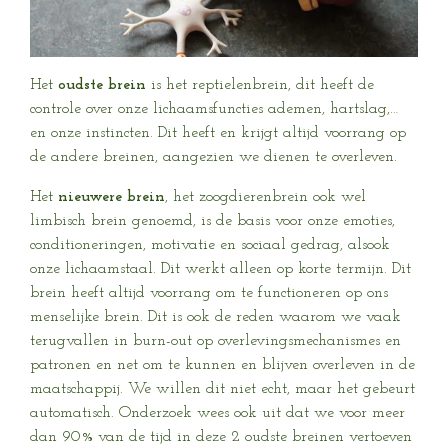
Het
oudste brein
is het reptielenbrein, dit heeft de
controle over onze lichaamsfuncties ademen, hartslag,…
en onze instincten. Dit heeft en krijgt altijd voorrang op
de andere breinen, aangezien we dienen te overleven.
Het
nieuwere brein
, het zoogdierenbrein ook wel
limbisch brein genoemd, is de basis voor onze emoties,
conditioneringen, motivatie en sociaal gedrag, alsook
onze lichaamstaal. Dit werkt alleen op korte termijn. Dit
brein heeft altijd voorrang om te functioneren op ons
menselijke brein. Dit is ook de reden waarom we vaak
terugvallen in burn-out op overlevingsmechanismes en
patronen en net om te kunnen en blijven overleven in de
maatschappij. We willen dit niet echt, maar het gebeurt
automatisch. Onderzoek wees ook uit dat we voor meer
dan 90% van de tijd in deze 2 oudste breinen vertoeven