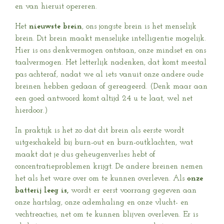
en van hieruit opereren.
Het
nieuwste brein
, ons jongste brein is het menselijk
brein. Dit brein maakt menselijke intelligentie mogelijk.
Hier is ons denkvermogen ontstaan, onze mindset en ons
taalvermogen. Het letterlijk nadenken, dat komt meestal
pas achteraf, nadat we al iets vanuit onze andere oude
breinen hebben gedaan of gereageerd. (Denk maar aan
een goed antwoord komt altijd 24 u te laat, wel net
hierdoor.)
In praktijk is het zo dat dit brein als eerste wordt
uitgeschakeld bij burn-out en burn-outklachten, wat
maakt dat je dus geheugenverlies hebt of
concentratieproblemen krijgt. De andere breinen nemen
het als het ware over om te kunnen overleven. Als
onze
batterij leeg is,
wordt er eerst voorrang gegeven aan
onze hartslag, onze ademhaling en onze vlucht- en
vechtreacties, net om te kunnen blijven overleven. Er is