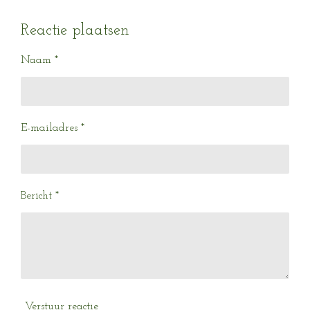
e
e
h
e
l
e
a
l
e
l
r
e
Reactie plaatsen
n
e
n
Naam *
E-mailadres *
Bericht *
Verstuur reactie