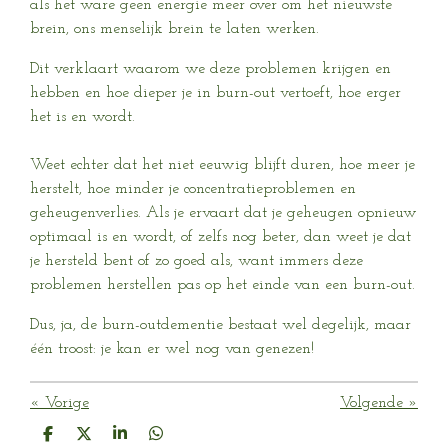
als het ware geen energie meer over om het nieuwste
brein, ons menselijk brein te laten werken.
Dit verklaart waarom we deze problemen krijgen en
hebben en hoe dieper je in burn-out vertoeft, hoe erger
het is en wordt.
Weet echter dat het niet eeuwig blijft duren, hoe meer je
herstelt, hoe minder je concentratieproblemen en
geheugenverlies. Als je ervaart dat je geheugen opnieuw
optimaal is en wordt, of zelfs nog beter, dan weet je dat
je hersteld bent of zo goed als, want immers deze
problemen herstellen pas op het einde van een burn-out.
Dus, ja, de burn-outdementie bestaat wel degelijk, maar
één troost: je kan er wel nog van genezen!
«
Vorige
Volgende
»
D
D
S
D