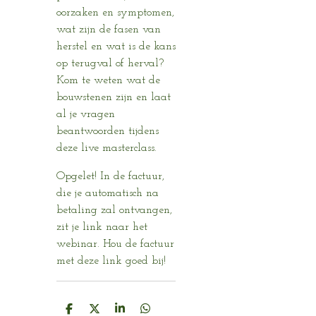
oorzaken en symptomen,
wat zijn de fasen van
herstel en wat is de kans
op terugval of herval?
Kom te weten wat de
bouwstenen zijn en laat
al je vragen
beantwoorden tijdens
deze live masterclass.
Opgelet! In de factuur,
die je automatisch na
betaling zal ontvangen,
zit je link naar het
webinar. Hou de factuur
met deze link goed bij!
D
D
S
D