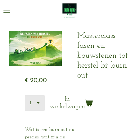
Ga
direct
naar
de
Masterclass
hoofdinhoud
fasen en
bouwstenen tot
herstel bij burn-
out
€ 20,00
In
winkelwagen
Wat is een burn-out nu
precies, wat zijn de